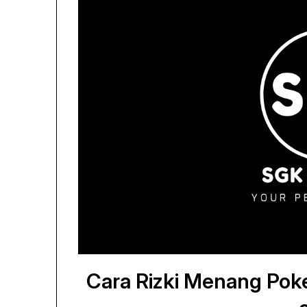
Cara Rizki Menang Pok