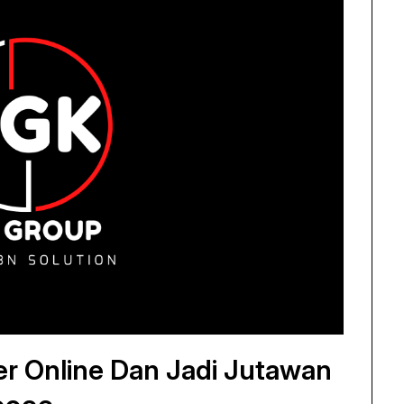
er Online Dan Jadi Jutawan