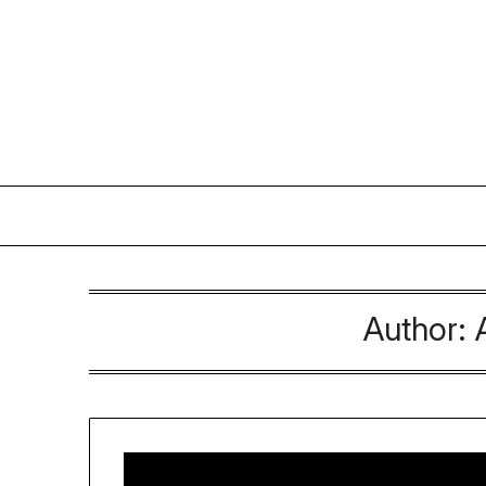
Skip
to
content
Author: